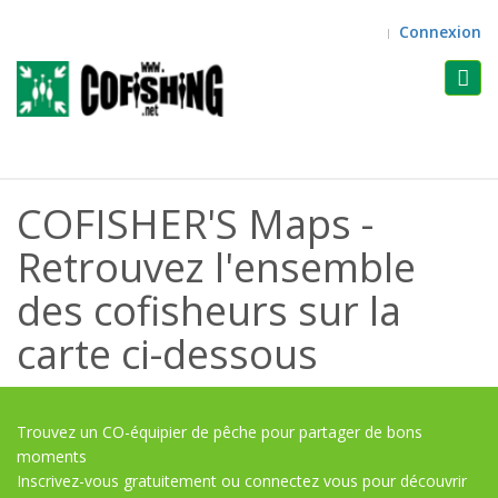
Connexion
Toggl
navig
COFISHER'S Maps -
Retrouvez l'ensemble
des cofisheurs sur la
carte ci-dessous
Trouvez un CO-équipier de pêche pour partager de bons
moments
Inscrivez-vous gratuitement ou connectez vous pour découvrir