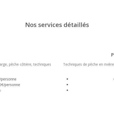
Nos services détaillés
P
arge, pêche côtière, techniques
Techniques de pêche en rivière
€/personne
50€/personne
s