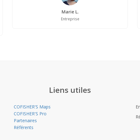
Marie L.
Entreprise
Liens utiles
COFISHER'S Maps
Em
COFISHER'S Pro
Ré
Partenaires
Référents